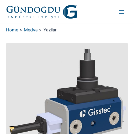
Skip
Main
to
Men
content
Home
Medya
Yazilar