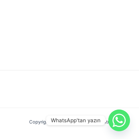
WhatsApp'tan yazın
Copyright © 2026 Gündoğdu Endüstri