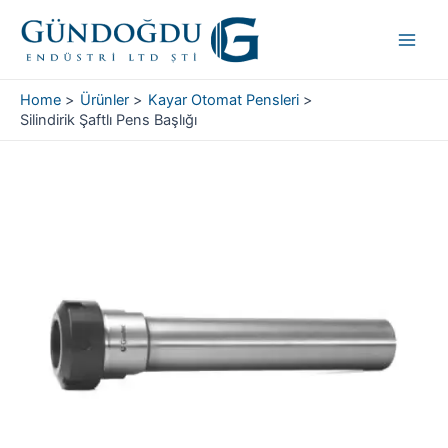
Skip
Main
to
Men
content
Home
Ürünler
Kayar Otomat Pensleri
Silindirik Şaftlı Pens Başlığı