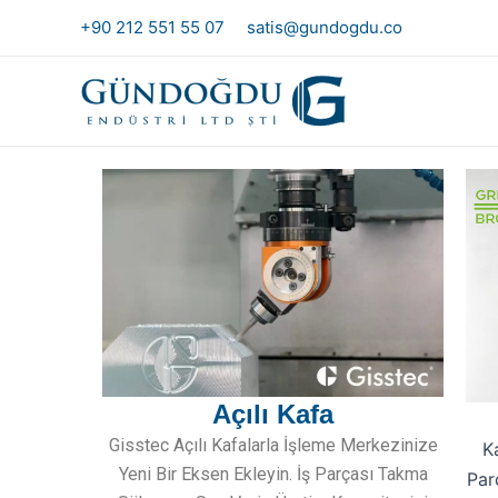
Skip
+90 212 551 55 07
satis@gundogdu.co
to
content
Açılı Kafa
Gisstec Açılı Kafalarla İşleme Merkezinize
K
Yeni Bir Eksen Ekleyin. İş Parçası Takma
Par