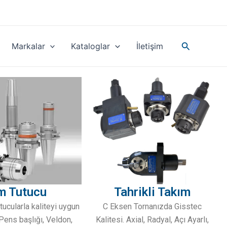
Search
Markalar
Kataloglar
İletişim
Tahrikli Takım
m Tutucu
C Eksen Tornanızda Gisstec
ucularla kaliteyi uygun
Kalitesi. Axial, Radyal, Açı Ayarlı,
 Pens başlığı, Veldon,