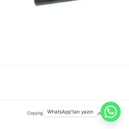
WhatsApp'tan yazın
Copyright © 2026 Gündoğdu Endüstri