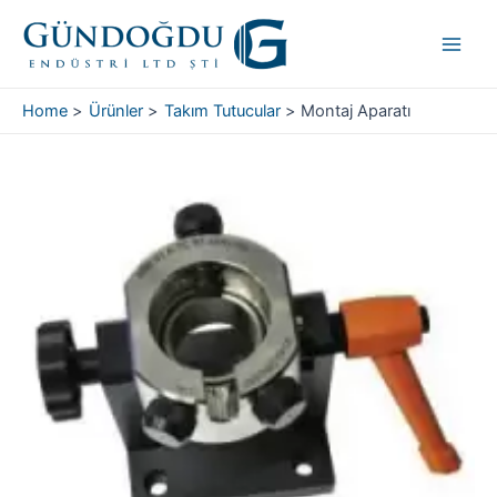
Skip
Main
to
Men
content
Home
Ürünler
Takım Tutucular
Montaj Aparatı