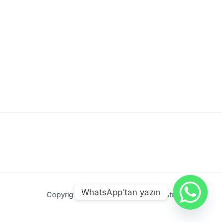
WhatsApp'tan yazın
Copyright © 2026 Gündoğdu Endüstri