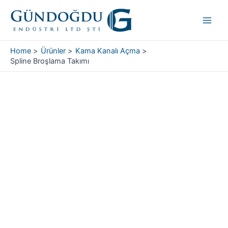
Skip
Main
to
Men
content
Home
Ürünler
Kama Kanalı Açma
Spline Broşlama Takımı