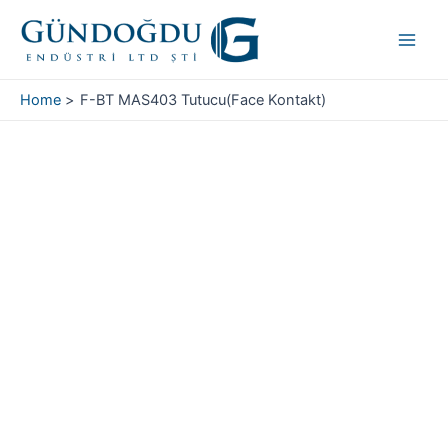
Skip
Main
to
Men
content
Home
F-BT MAS403 Tutucu(Face Kontakt)