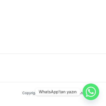
WhatsApp'tan yazın
Copyright © 2026 Gündoğdu Endüstri