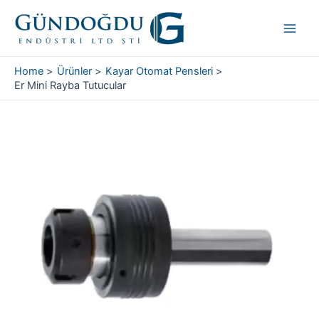
Skip
Main
to
Men
content
Home
Ürünler
Kayar Otomat Pensleri
Er Mini Rayba Tutucular