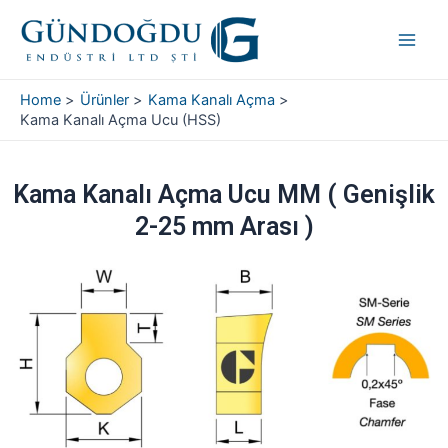
Skip
Main
to
Men
content
Home
Ürünler
Kama Kanalı Açma
Kama Kanalı Açma Ucu (HSS)
Kama Kanalı Açma Ucu MM ( Genişlik
2-25 mm Arası )