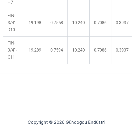
H7
FIN-
3/4″-
19.198
0.7558
10.240
0.7086
0.3937
D10
FIN-
3/4″-
19.289
0.7594
10.240
0.7086
0.3937
C11
Copyright © 2026 Gündoğdu Endüstri