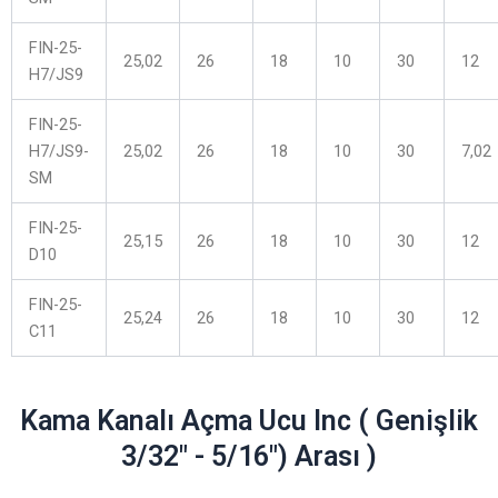
FIN-25-
25,02
26
18
10
30
12
H7/JS9
FIN-25-
H7/JS9-
25,02
26
18
10
30
7,02
SM
FIN-25-
25,15
26
18
10
30
12
D10
FIN-25-
25,24
26
18
10
30
12
C11
Kama Kanalı Açma Ucu Inc ( Genişlik
3/32″ - 5/16″) Arası )​