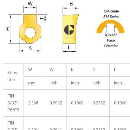
W
W
K
B
L
Kama
Ucu
mm
inch
inch
inch
inch
FIN-
3/32”-
2.368
0.0932
0.1968
0.2362
0.1968
P6/P9
FIN-
3/32″-
2.391
0.0941
0.1968
0.2362
0.1968