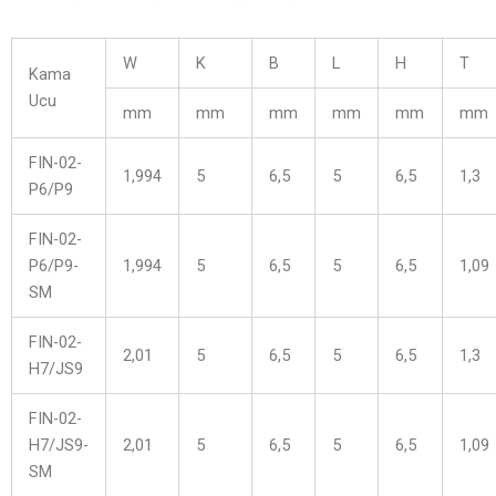
W
K
B
L
H
T
Kama
Ucu
mm
mm
mm
mm
mm
mm
FIN-02-
1,994
5
6,5
5
6,5
1,3
P6/P9
FIN-02-
P6/P9-
1,994
5
6,5
5
6,5
1,09
SM
FIN-02-
2,01
5
6,5
5
6,5
1,3
H7/JS9
FIN-02-
H7/JS9-
2,01
5
6,5
5
6,5
1,09
SM