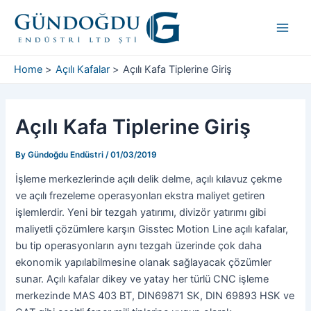
Skip
Post
Main
to
navigation
Men
content
Home
Açılı Kafalar
Açılı Kafa Tiplerine Giriş
Açılı Kafa Tiplerine Giriş
By
Gündoğdu Endüstri
/
01/03/2019
İşleme merkezlerinde açılı delik delme, açılı kılavuz çekme
ve açılı frezeleme operasyonları ekstra maliyet getiren
işlemlerdir. Yeni bir tezgah yatırımı, divizör yatırımı gibi
maliyetli çözümlere karşın Gisstec Motion Line açılı kafalar,
bu tip operasyonların aynı tezgah üzerinde çok daha
ekonomik yapılabilmesine olanak sağlayacak çözümler
sunar. Açılı kafalar dikey ve yatay her türlü CNC işleme
merkezinde MAS 403 BT, DIN69871 SK, DIN 69893 HSK ve