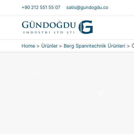
Skip
+90 212 551 55 07
satis@gundogdu.co
to
content
Home
Ürünler
Berg Spanntechnik Ürünleri